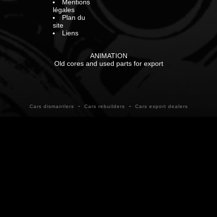
Mentions
légales
Plan du
site
Liens
ANIMATION
Old cores and used parts for export
-
-
Cars dismantlers
Cars rebuilders
Cars export dealers