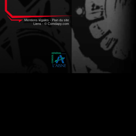
Mentions légales
-
Plan du site
Liens
-
© Comdapy.com