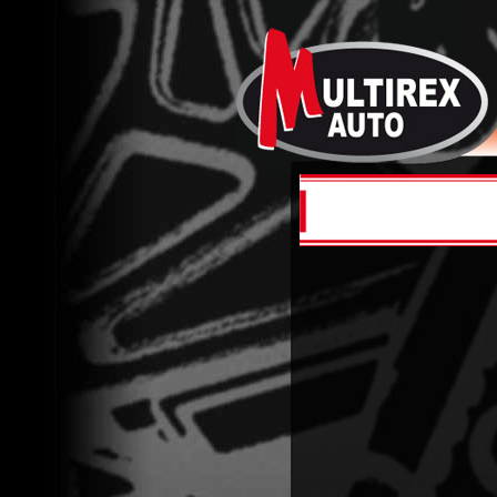
Accue
Démo